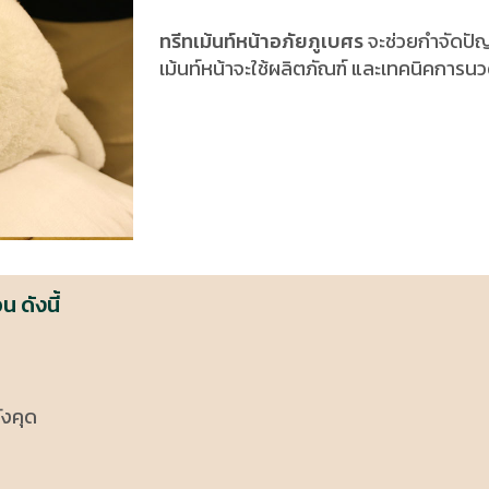
ทรีทเม้นท์หน้าอภัยภูเบศร
จะช่วยกำจัดปั
เม้นท์หน้าจะใช้ผลิตภัณฑ์ และเทคนิคการ
น ดังนี้
ังคุด