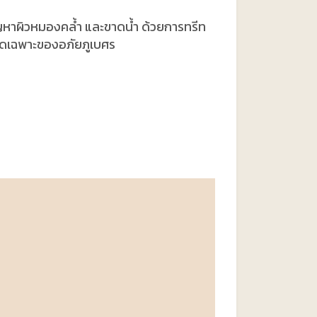
ญหาผิวหมองคล้ำ และขาดน้ำ ด้วยการทรีท
นวดเฉพาะของอภัยภูเบศร