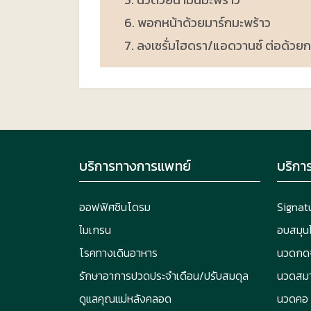
6. พอกหน้าด้วยมาร์กมะพร้าว
7. ลงเซรั่มไฮดรา/แอดวานซ์ ต่อด้วยก
บริการทางการแพทย์
บริกา
ออฟฟิศซินโดรม
Signat
ไมเกรน
อบสมุน
โรคทางเดินอาหาร
นวดกดจ
รักษาอาการปวดประจำเดือน/ปรับสมดุล
นวดสมา
ดูแลคุณแม่หลังคลอด
นวดคอ บ