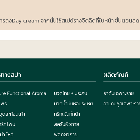
ารลงDay cream จากนั้นใช้สเปย์รางจืดฉีดที่ใบหน้า ขั้นตอนสุด
รทางสปา
ผลิตภัณฑ์
ure Functional Aroma
นวดไทย + ประคบ
ยาต้มเฉพาะราย
ไพร
นวดน้ำมันหอมระเหย
ยาแคปซูลเฉพาะรา
ุดสะท้อนเท้า
ทรีทเม้นท์หน้า
ร์ทโฟน
สครับผิวกาย
่า ไหล่
พอกผิวกาย